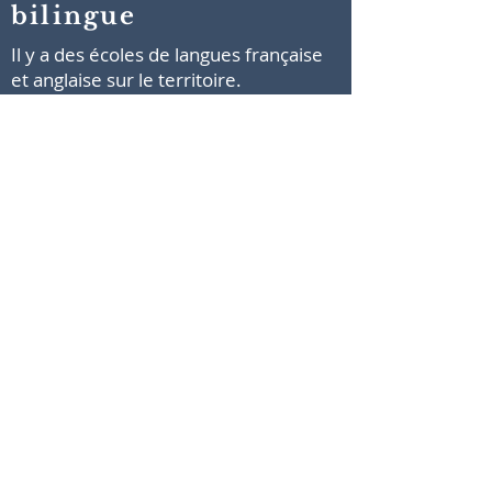
bilingue
Il y a des écoles de langues française
et anglaise sur le territoire.
54 % de la main-d'oeuvre est bilingue.
On retrouve des universités et des
programmes techniques dans un
rayon d'une heure.
Une main-d'oeuvre qualifiée en haute
technologie est disponible à
proximité.
Sa proximité à des
complexes fédéraux
stratégiques
Le parc industriel de Litchfield est
situé dans un rayon d'une heure :
de la base de l'armée canadienne de